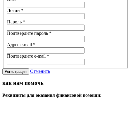
Логин
*
Пароль
*
Подтвердите пароль
*
Адрес e-mail
*
Подтвердите e-mail
*
Отменить
Регистрация
как нам помочь
Реквизиты для оказания финансовой помощи:
карта Сбербанка 4817 7601 9600 9538, привязана к номеру
телефона 89501743459 (получатель Татьяна Юрьевна О.)
расчётный счет №40703810603200000201
Реквизиты банка: