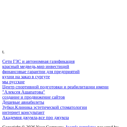
Название: Ф-Л ЗАПАДНО-СИБИРСКИЙ ПАО БАНКА "ФК
ОТКРЫТИЕ"
Адрес: 628012, Ханты-Мансийский автономный округ -
Югра, город Ханты-Мансийск, улица Мира, дом 38
ИНН: 7706092528
КПП: 860143001
БИК: 047162812
ОГРН: 1027739019208
Корр. счет: 30101810465777100812 в РКЦ Ханты-Мансийск
t.
Сети ГЗС и автономная газификация
красный медведь,мир инвестиций
финансовые гарантии для предприятий
кухни на заказ в сургуте
мы русские
Центр спортивной подготовки и реабилитации имени
"Алексея Ашапатова"
создание и продвижение сайтов
Дешевые авиабилеты
Зубки.Клиника эстетической стоматологии
интернет консультант
Академия джумла,все про джумла