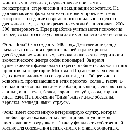
животным в регионах, осуществляют программы
по кастрации, стерилизации и вакцинации хвостатых. На
данный момент фонд занимается новым проектом, цель
которого — создание современного социального центра
для животных, где одновременно смогли бы проживать 200-
300 четвероногих. При разработке учитывается психология
зверей, создаются все условия для их хорошего самочувствия.
Фонд "Бим" был создан в 1986 году. Деятельность фонда
началась с создания первого в нашей стране приюта
для бездомных животных, располагавшегося на территории
экологического центра собак-поводырей. За время
существования фонда были открыты в общей сложности пять
приютов на территории Москвы и Подмосковья, успешно
функционирующих на сегодняшний день. Общее число
животных, проживающих в этих приютах, более 3 тысяч. В
стенах приютов нашли дом и собаки, и кошки, а еще лошади,
свиньи, овцы, гуси, белки, вороны, голуби, совы, хорьки,
лисы, ежи. На попечении "Бима" живут даже обезьяны,
верблюд, медведи, львы, страусы.
Фонд имеет собственную ветеринарную службу, которая
в любое время оказывает квалифицированную помощь
пострадавшим зверушкам. Также у фонда есть собственный
хоспис для содержания неизлечимых и старых животных.