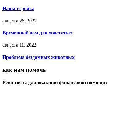
Наша стройка
августа 26, 2022
Временный дом для хвостатых
августа 11, 2022
Проблема бездомных животных
как нам помочь
Реквизиты для оказания финансовой помощи:
карта Сбербанка 4817 7601 9600 9538, привязана к номеру
телефона 89501743459 (получатель Татьяна Юрьевна О.)
расчётный счет №40703810603200000201
Реквизиты банка:
Название: Ф-Л ЗАПАДНО-СИБИРСКИЙ ПАО БАНКА "ФК
ОТКРЫТИЕ"
Адрес: 628012, Ханты-Мансийский автономный округ -